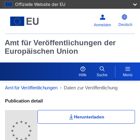
Offizielle Website der EU
Deutsch
Anmelden
Amt für Veröffentlichungen der
Europäischen Union
Hilfe
Suche
Menü
Amt für Veröffentlichungen
Daten zur Veröffentlichung
Publication Detail Actions Portlet
Publication detail
Herunterladen