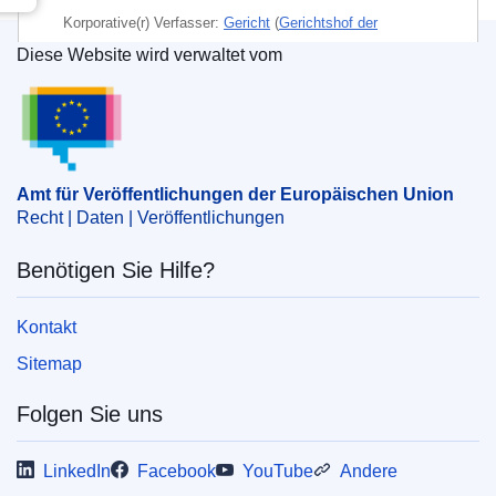
Korporative(r) Verfasser:
Gericht
(
Gerichtshof der
Europäischen Union
)
Diese Website wird verwaltet vom
Amt für Veröffentlichungen der Europäischen Un
Thema:
eingetragenes Warenzeichen
,
Haar- und
Schönheitspflege
,
kosmetisches Erzeugnis
,
Markenrecht
,
Unionsmarke
CELEX : 62021TA0610
Amt für Veröffentlichungen der Europäischen Union
Recht | Daten | Veröffentlichungen
OJ : JOC_2023_015_R_0050
IMMC : ARR-T-0610-2021
Benötigen Sie Hilfe?
Kontakt
Sitemap
Folgen Sie uns
LinkedIn
Facebook
YouTube
Andere