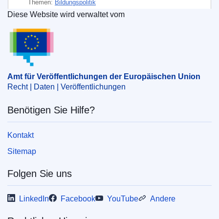
Themen:
Bildungspolitik
Diese Website wird verwaltet vom
Thema:
Bildungsplanung
,
Bildungspolitik
,
Amt für Veröffentlichungen der Europäischen Un
Bildungssystem
,
Cyberresilienz
,
frühe Kindheit
,
Katastrophenresilienz
,
Lehranstalt
,
Lehrerbildung
,
Politische Analyse
,
Primarstufe
,
Risikomanagement
,
Widerstandsfähigkeit von Gemeinschaften
Amt für Veröffentlichungen der Europäischen Union
Recht | Daten | Veröffentlichungen
PDF
Benötigen Sie Hilfe?
Gedruckt
Kontakt
Released on EU publications website:
2026-02-25
Sitemap
Folgen Sie uns
Diese Veröffentlichung kann im weboptimierten
(PDF) oder druckoptimierten Format (PDF/X)
LinkedIn
Facebook
YouTube
Andere
heruntergeladen werden. Weitere
Informationen zum Druck Ihrer eigenen Kopie