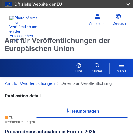
Offizielle Website der EU
Deutsch
Anmelden
Amt für Veröffentlichungen der
Europäischen Union
Hilfe
Suche
Menü
Amt für Veröffentlichungen
Daten zur Veröffentlichung
Publication Detail Actions Portlet
Publication detail
Herunterladen
EU-
Veröffentlichungen
Preparedness education in Europe 2025