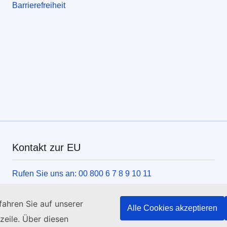
Barrierefreiheit
Kontakt zur EU
Rufen Sie uns an: 00 800 6 7 8 9 10 11
Weitere Nummern
ahren Sie auf unserer
Schreiben Sie uns über unser Kontaktformular
Alle Cookies akzeptieren
zeile. Über diesen
Kommen Sie in einem der EU-Zentren vorbei