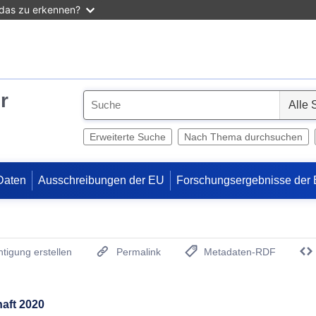
 das zu erkennen?
r
S
e
l
Erweiterte Suche
Nach Thema durchsuchen
e
c
Daten
Ausschreibungen der EU
Forschungsergebnisse der
t
tigung erstellen
Permalink
Metadaten-RDF
(Öffnet neues Fenster)
aft 2020