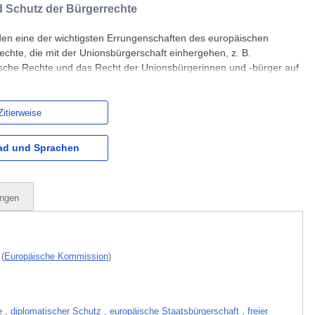
d Schutz der Bürgerrechte
den eine der wichtigsten Errungenschaften des europäischen
Rechte, die mit der Unionsbürgerschaft einhergehen, z. B.
tische Rechte und das Recht der Unionsbürgerinnen und -bürger auf
gliedstaaten, wenn ihr Mitgliedstaat im Ausland nicht vertreten
Zitierweise
d und Sprachen
ungen
(
Europäische Kommission
)
e
,
diplomatischer Schutz
,
europäische Staatsbürgerschaft
,
freier