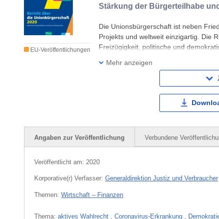
Stärkung der Bürgerteilhabe un
Die Unionsbürgerschaft ist neben Frie
Projekts und weltweit einzigartig. Die 
Freizügigkeit, politische und demokra
EU-Veröffentlichungen
konsularischen Schutz durch andere Mit
Mehr anzeigen
Downloa
Angaben zur Veröffentlichung
Verbundene Veröffentlich
Veröffentlicht am:
2020
Korporative(r) Verfasser:
Generaldirektion Justiz und Verbraucher
Themen:
Wirtschaft – Finanzen
Thema:
aktives Wahlrecht
,
Coronavirus-Erkrankung
,
Demokrati