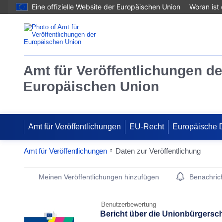
Eine offizielle Website der Europäischen Union
Woran ist
Amt für Veröffentlichungen de
Europäischen Union
Amt für Veröffentlichungen
EU-Recht
Europäische 
Amt für Veröffentlichungen
Daten zur Veröffentlichung
Publication Detail Actions Portlet
Meinen Veröffentlichungen hinzufügen
Benachrich
Benutzerbewertung
Bericht über die Unionbürgersch