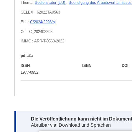
Thema:
Bediensteter (EU)
,
Beendigung des Arbeitsverhältnisse
CELEX : 62022TA0563
ELI :
C/2024/2298/oj
OJ : C_202402298
IMMC : ARR-T-0563-2022
pdfa2a
ISSN
ISBN
DOI
1977-0952
Note:
Die Veröffentlichung kann nicht im Dokument
Abrufbar via: Download und Sprachen