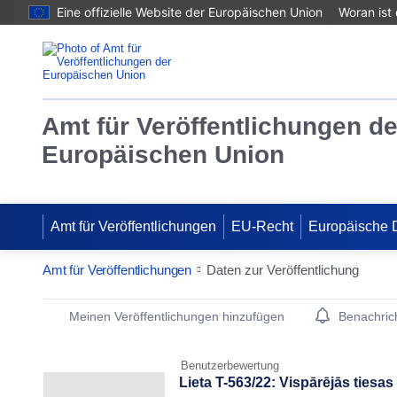
Eine offizielle Website der Europäischen Union
Woran ist
Amt für Veröffentlichungen de
Europäischen Union
Amt für Veröffentlichungen
EU-Recht
Europäische 
Amt für Veröffentlichungen
Daten zur Veröffentlichung
Publication Detail Actions Portlet
Meinen Veröffentlichungen hinzufügen
Benachrich
Benutzerbewertung
Lieta T-563/22: Vispārējās tiesa