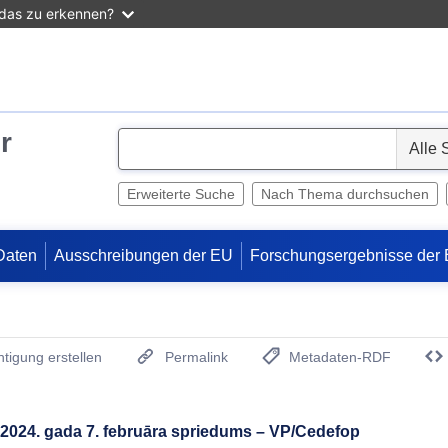
 das zu erkennen?
r
S
e
l
Erweiterte Suche
Nach Thema durchsuchen
e
c
Daten
Ausschreibungen der EU
Forschungsergebnisse der
t
tigung erstellen
Permalink
Metadaten-RDF
(Öffnet neues Fenster)
s 2024. gada 7. februāra spriedums – VP/Cedefop