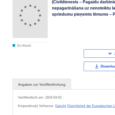
(Civildienests – Pagaidu darbini
nepagarināšana uz nenoteiktu lai
spriedumu pieņemts lēmums – Pa
EU-Recht
Downloa
Angaben zur Veröffentlichung
Veröffentlicht am:
2024-04-02
Korporative(r) Verfasser:
Gericht
(
Gerichtshof der Europäischen 