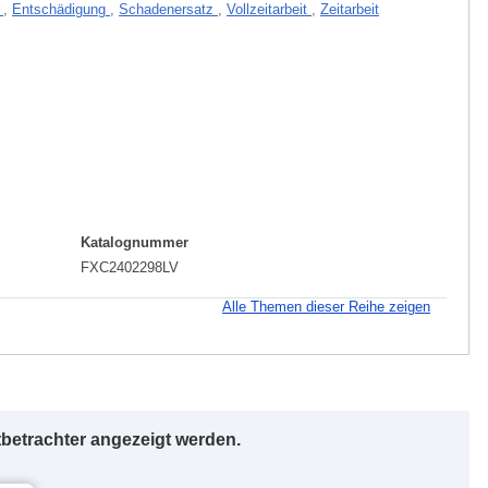
s
,
Entschädigung
,
Schadenersatz
,
Vollzeitarbeit
,
Zeitarbeit
Katalognummer
FXC2402298LV
Alle Themen dieser Reihe zeigen
betrachter angezeigt werden.