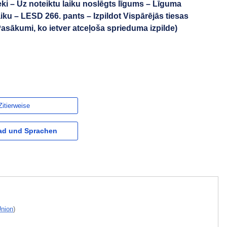
eki – Uz noteiktu laiku noslēgts līgums – Līguma
ku – LESD 266. pants – Izpildot Vispārējās tiesas
sākumi, ko ietver atceļoša sprieduma izpilde)
Zitierweise
d und Sprachen
Union
)