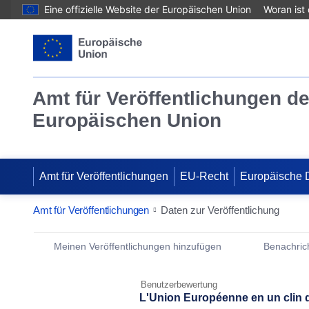
Eine offizielle Website der Europäischen Union
Woran ist
Amt für Veröffentlichungen de
Europäischen Union
Amt für Veröffentlichungen
EU-Recht
Europäische 
Amt für Veröffentlichungen
Daten zur Veröffentlichung
Publication Detail Actions Portlet
Meinen Veröffentlichungen hinzufügen
Benachrich
Benutzerbewertung
L'Union Européenne en un clin d