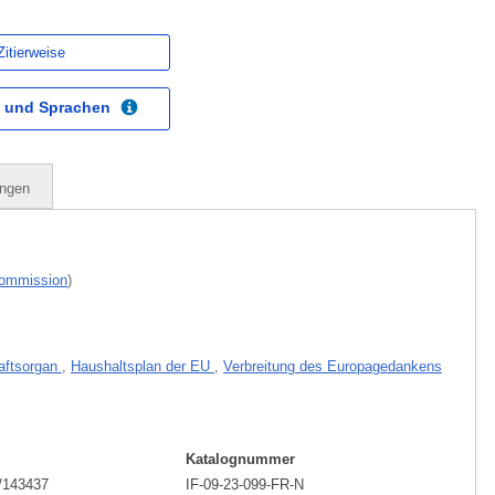
Zitierweise
 und Sprachen
ungen
Kommission
)
aftsorgan
,
Haushaltsplan der EU
,
Verbreitung des Europagedankens
Katalognummer
/143437
IF-09-23-099-FR-N