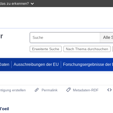
 das zu erkennen?
r
S
e
l
Erweiterte Suche
Nach Thema durchsuchen
e
c
Daten
Ausschreibungen der EU
Forschungsergebnisse der
t
tigung erstellen
Permalink
Metadaten-RDF
(Öffnet neues Fenster)
'oeil