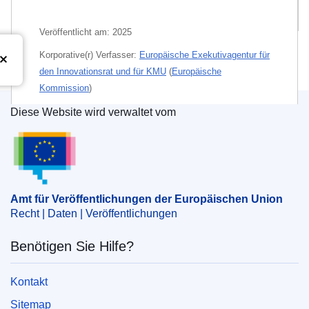
Verbundene Veröffentlichungen
Veröffentlicht am:
2025
Korporative(r) Verfasser:
Europäische Exekutivagentur für
den Innovationsrat und für KMU
(
Europäische
Kommission
)
Diese Website wird verwaltet vom
Themen:
Asien
,
Patente – Schutz des geistigen
Amt für Veröffentlichungen der Europäischen Un
Eigentums
Thema:
geistiges Eigentum
,
Handelsinformation
,
immaterieller Vermögenswert
,
Indien
,
kleine und mittlere
Unternehmen
,
Know-how
,
Kundschaft
,
Amt für Veröffentlichungen der Europäischen Union
Wissensmanagement
Recht | Daten | Veröffentlichungen
Benötigen Sie Hilfe?
PDF
Gedruckt
Kontakt
Sitemap