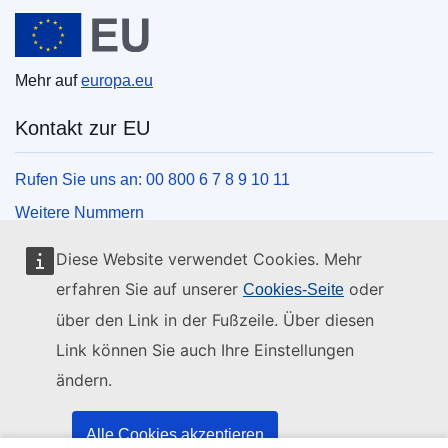
Europäische Union
Mehr auf
europa.eu
Kontakt zur EU
Rufen Sie uns an: 00 800 6 7 8 9 10 11
Weitere Nummern
Schreiben Sie uns über unser Kontaktformular
Diese Website verwendet Cookies. Mehr
Kommen Sie in einem der EU-Zentren vorbei
erfahren Sie auf unserer
oder
Cookies-Seite
über den Link in der Fußzeile. Über diesen
Soziale Medien
Link können Sie auch Ihre Einstellungen
ändern.
Social-Media-Kanäle der EU
Organe und Einrichtungen der EU
Alle Cookies akzeptieren