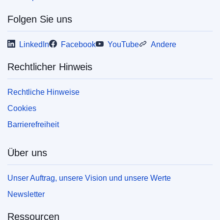
Released on EU publications website:
2025-03-19
Folgen Sie uns
Diese Veröffentlichung kann im weboptimierten
LinkedIn
Facebook
YouTube
Andere
(PDF) oder druckoptimierten Format (PDF/X)
heruntergeladen werden. Weitere
Rechtlicher Hinweis
Informationen zum Druck Ihrer eigenen Kopie
von EU-Veröffentlichungen finden Sie in
Rechtliche Hinweise
unserem Abschnitt
„Häufig gestellte Fragen“.
Cookies
Barrierefreiheit
Über uns
Unser Auftrag, unsere Vision und unsere Werte
Newsletter
Ressourcen