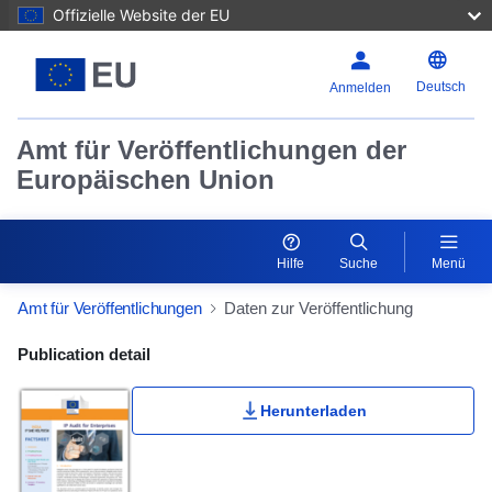
Offizielle Website der EU
Deutsch
Anmelden
Amt für Veröffentlichungen der
Europäischen Union
Hilfe
Suche
Menü
Amt für Veröffentlichungen
Daten zur Veröffentlichung
Publication Detail Actions Portlet
Publication detail
Herunterladen