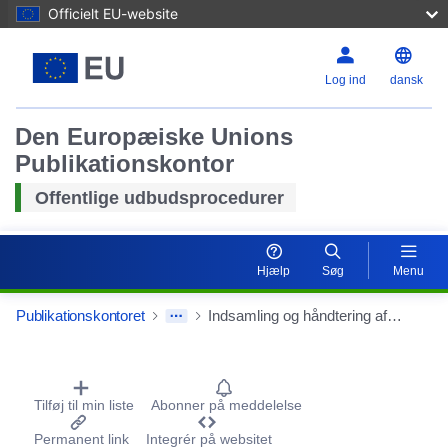
Officielt EU-website
Log ind
dansk
Den Europæiske Unions
Publikationskontor
Offentlige udbudsprocedurer
Hjælp
Søg
Menu
Publikationskontoret
Indsamling og håndtering af kommunalt affald fra ejere af fast ejendom fra Radłów kommune, hvor beboerne bor, og fra PSZOK i Radłów i perioden fra 1.1.2026 til 31.12.2026.
Procurement Detail Actions Portlet
Tilføj til min liste
Abonner på meddelelse
Permanent link
Integrér på websitet