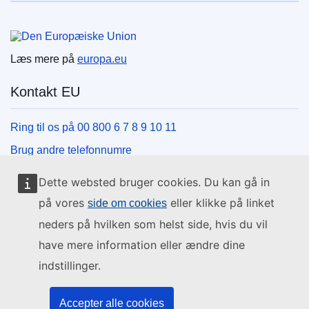
Den Europæiske Union
Læs mere på
europa.eu
Kontakt EU
Ring til os på 00 800 6 7 8 9 10 11
Brug andre telefonnumre
Skriv til os via vores kontaktformular
Dette websted bruger cookies. Du kan gå in
Mød os på et af EU-centrene
på vores
eller klikke på linket
side om cookies
neders på hvilken som helst side, hvis du vil
Sociale medier
have mere information eller ændre dine
indstillinger.
Søg efter EU på de sociale medier
EU-institutioner og -organer
Accepter alle cookies