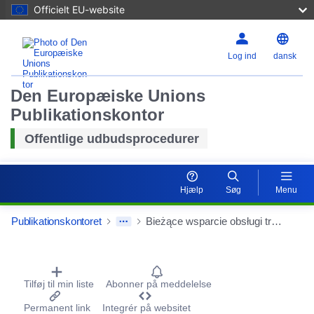
Officielt EU-website
Log ind
dansk
Den Europæiske Unions
Publikationskontor
Offentlige udbudsprocedurer
Hjælp
Søg
Menu
Publikationskontoret
Bieżące wsparcie obsługi transportowej Zamawiającego, polegającej na kierowaniu przez pracowników Wykonawcy pojazdami będącymi w użytkowaniu Zamawiającego .
Procurement Detail Actions Portlet
Tilføj til min liste
Abonner på meddelelse
Permanent link
Integrér på websitet