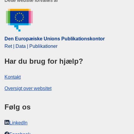
Den Europæiske Unions Publika
Dette website forvaltes af
Den Europæiske Unions Publikationskontor
Ret | Data | Publikationer
Har du brug for hjælp?
Kontakt
Oversigt over websitet
Følg os
LinkedIn