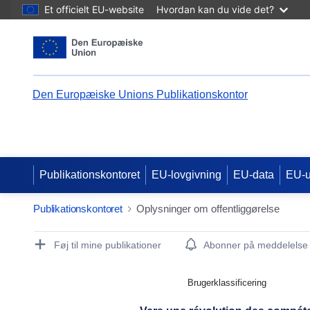
Et officielt EU-website
Hvordan kan du vide det?
Den Europæiske Unions Publikationskontor
Publikationskontoret
EU-lovgivning
EU-data
EU-
Publikationskontoret
Oplysninger om offentliggørelse
Publication Detail Actions Portlet
Føj til mine publikationer
Abonner på meddelelse
Brugerklassificering