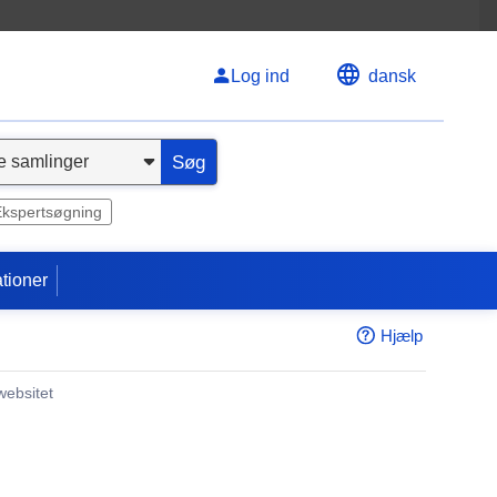
Log ind
dansk
Søg
Ekspertsøgning
tioner
Hjælp
websitet