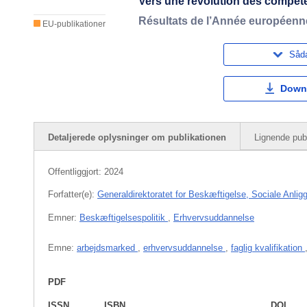
Vers une révolution des compé
Résultats de l’Année européen
EU-publikationer
Såda
Down
Detaljerede oplysninger om publikationen
Lignende publ
Offentliggjort:
2024
Forfatter(e):
Generaldirektoratet for Beskæftigelse, Sociale Anlig
Emner:
Beskæftigelsespolitik
,
Erhvervsuddannelse
Emne:
arbejdsmarked
,
erhvervsuddannelse
,
faglig kvalifikation
PDF
ISSN
ISBN
DOI