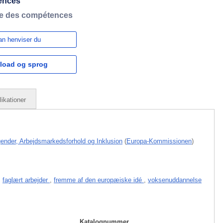
tences
ne des compétences
n henviser du
load og sprog
ikationer
gender, Arbejdsmarkedsforhold og Inklusion
(
Europa-Kommissionen
)
,
faglært arbejder
,
fremme af den europæiske idé
,
voksenuddannelse
Katalognummer