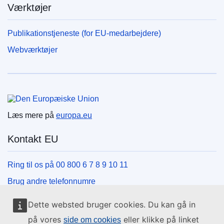
Værktøjer
Publikationstjeneste (for EU-medarbejdere)
Webværktøjer
Den Europæiske Union
Læs mere på
europa.eu
Kontakt EU
Ring til os på 00 800 6 7 8 9 10 11
Brug andre telefonnumre
Skriv til os via vores kontaktformular
Dette websted bruger cookies. Du kan gå in
Mød os på et af EU-centrene
på vores
eller klikke på linket
side om cookies