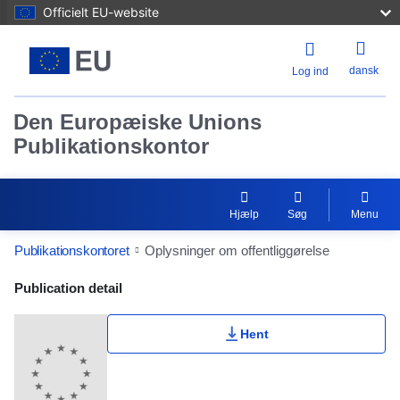
Officielt EU-website
dansk
Log ind
Den Europæiske Unions
Publikationskontor
Hjælp
Søg
Menu
Publikationskontoret
Oplysninger om offentliggørelse
Publication Detail Actions Portlet
Publication detail
Hent