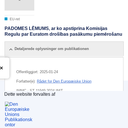
EU-ret
PADOMES LĒMUMS, ar ko apstiprina Komisijas
Regulu par Euratom drošības pasākumu piemērošanu
Detaljerede oplysninger om publikationen
Offentliggjort:
2025-01-24
Forfatter(e):
Rådet for Den Europæiske Union
IMMC : ST 11949 2024 INIT
Dette website forvaltes af
Den Europæiske Unions Publikationskontor