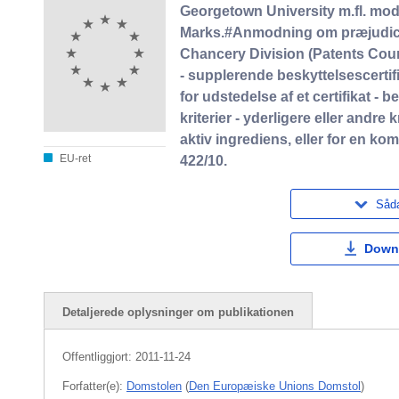
Georgetown University m.fl. mod
Marks.#Anmodning om præjudiciel
Chancery Division (Patents Co
- supplerende beskyttelsescertifik
for udstedelse af et certifikat - 
kriterier - yderligere eller andre
aktiv ingrediens, eller for en k
EU-ret
422/10.
Såda
Down
Detaljerede oplysninger om publikationen
Offentliggjort:
2011-11-24
Forfatter(e):
Domstolen
(
Den Europæiske Unions Domstol
)