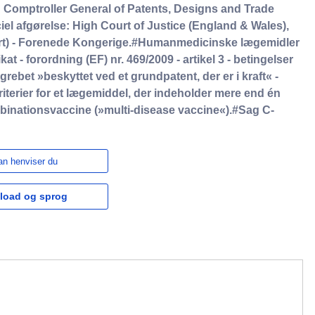
 Comptroller General of Patents, Designs and Trade
 afgørelse: High Court of Justice (England & Wales),
urt) - Forenede Kongerige.#Humanmedicinske lægemidler
at - forordning (EF) nr. 469/2009 - artikel 3 - betingelser
begrebet »beskyttet ved et grundpatent, der er i kraft« -
 kriterier for et lægemiddel, der indeholder mere end én
ombinationsvaccine (»multi-disease vaccine«).#Sag C-
n henviser du
load og sprog