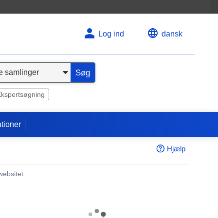
Log ind
dansk
Søg
Ekspertsøgning
tioner
Hjælp
websitet