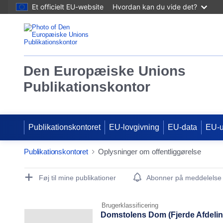
Et officielt EU-website
Hvordan kan du vide det?
Den Europæiske Unions
Publikationskontor
Publikationskontoret
EU-lovgivning
EU-data
EU-
Publikationskontoret
Oplysninger om offentliggørelse
Publication Detail Actions Portlet
Føj til mine publikationer
Abonner på meddelelse
Brugerklassificering
Domstolens Dom (Fjerde Afdelin