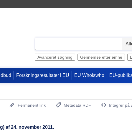
S
e
l
Avanceret søgning
Gennemse efter emne
e
c
udbud
Forskningsresultater i EU
EU Whoiswho
EU-publika
t
Permanent link
Metadata RDF
Integrér på 
(Åbner nyt vindue)
g) af 24. november 2011.