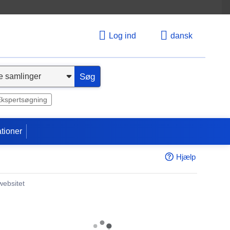
Log ind
dansk
Søg
Ekspertsøgning
tioner
Hjælp
websitet