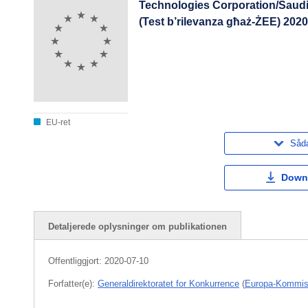
Technologies Corporation/Saudi
(Test b’rilevanza għaż-ŻEE) 202
EU-ret
Såda
Down
Detaljerede oplysninger om publikationen
Offentliggjort:
2020-07-10
Forfatter(e):
Generaldirektoratet for Konkurrence
(
Europa-Kommis