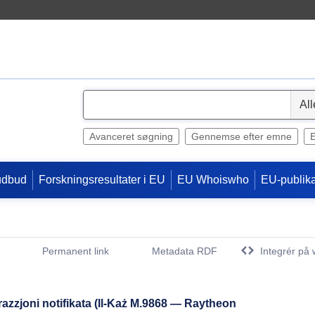
S
e
l
Avanceret søgning
Gennemse efter emne
e
c
udbud
Forskningsresultater i EU
EU Whoiswho
EU-publika
t
Permanent link
Metadata RDF
Integrér på 
(Åbner nyt vindue)
azzjoni notifikata (Il-Każ M.9868 — Raytheon