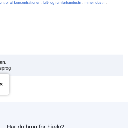
ontrol af koncentrationer
,
luft- og rumfartsindustri
,
mineindustri
,
en.
 sprog
Har du brug for hjælp?