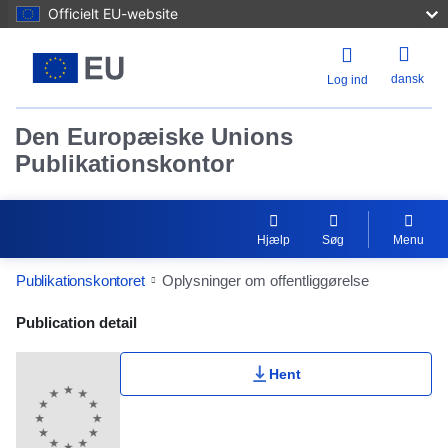
Officielt EU-website
dansk
Log ind
Den Europæiske Unions
Publikationskontor
Hjælp
Søg
Menu
Publikationskontoret
Oplysninger om offentliggørelse
Publication Detail Actions Portlet
Publication detail
Hent