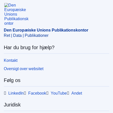
Den Europæiske Unions Publikationskontor
Emne:
forsvarspolitik
,
informationssikkerhed
,
kapitalselskab
,
kontrol af koncentrationer
,
luft- og
rumfartsindustri
,
mineindustri
,
udførelse af
tjenesteydelser
,
økonomisk koncentration
CELEX : 52020M9868(02)
Den Europæiske Unions Publikationskontor
Ret | Data | Publikationer
OJ : JOC_2020_422_R_0001
Har du brug for hjælp?
Kontakt
Oversigt over websitet
Følg os
LinkedIn
Facebook
YouTube
Andet
Juridisk