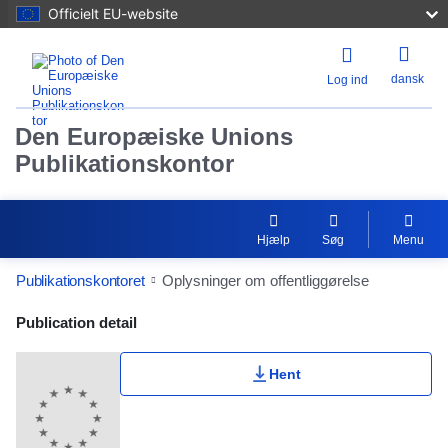
Officielt EU-website
dansk
Log ind
Den Europæiske Unions
Publikationskontor
Hjælp
Søg
Menu
Publikationskontoret
Oplysninger om offentliggørelse
Publication Detail Actions Portlet
Publication detail
Hent