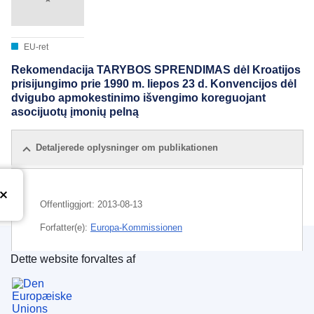
EU-ret
Rekomendacija TARYBOS SPRENDIMAS dėl Kroatijos
prisijungimo prie 1990 m. liepos 23 d. Konvencijos dėl
dvigubo apmokestinimo išvengimo koreguojant
asocijuotų įmonių pelną
Detaljerede oplysninger om publikationen
Offentliggjort:
2013-08-13
Forfatter(e):
Europa-Kommissionen
Dette website forvaltes af
Emne:
dobbeltbeskatning
,
Kroatien
,
selskabsskat
,
Den Europæiske Unions Publikationskontor
skattefritagelse
,
tiltrædelse af en aftale
,
udbytteskat
CELEX : 52013PC0586