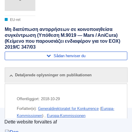
EU-ret
Μη διατύπωση αντιρρήσεων σε κοινοποιηθείσα
συγκέντρωση (Υπόθεση M.9019 — Mars / AniCura)
(Κείμενο που παρουσιάζει ενδιαφέρον για τον ΕΟΧ)
2019/C 347/03
Sådan henviser du
Detaljerede oplysninger om publikationen
Offentliggjort:
2018-10-29
Forfatter(e):
Generaldirektoratet for Konkurrence
(
Europa-
Kommissionen
)
,
Europa-Kommissionen
Dette website forvaltes af
Den Europæiske Unions Publikationskontor
Emne:
dyreernæring
,
kontrol af koncentrationer
,