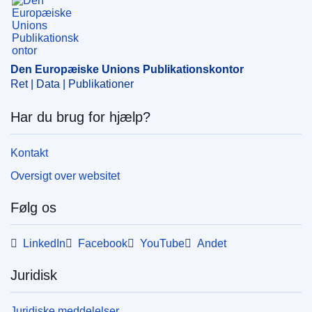
veterinærmedicin
,
økonomisk koncentration
CELEX : 52019M9019
OJ : JOC_2019_347_R_0003
Den Europæiske Unions Publikationskontor
IMMC : C(2018)7348/1036502
Ret | Data | Publikationer
Har du brug for hjælp?
Kontakt
Oversigt over websitet
Følg os
LinkedIn
Facebook
YouTube
Andet
Juridisk
Juridiske meddelelser