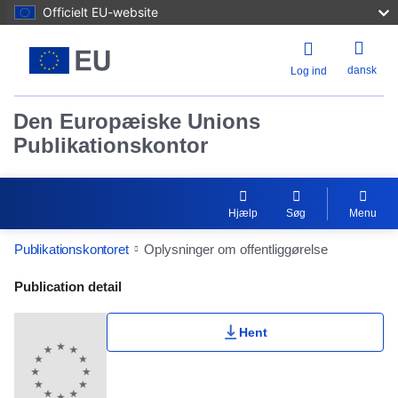
Officielt EU-website
dansk
Log ind
Den Europæiske Unions
Publikationskontor
Hjælp
Søg
Menu
Publikationskontoret
Oplysninger om offentliggørelse
Publication Detail Actions Portlet
Publication detail
Brugerklassificering
Hent