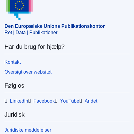
rumforskning
,
terrestrisk økosystem
CELEX : 52011DC0831
COMNAT : COM_2011_0831_FIN
Den Europæiske Unions Publikationskontor
Ret | Data | Publikationer
Har du brug for hjælp?
Kontakt
Oversigt over websitet
Følg os
LinkedIn
Facebook
YouTube
Andet
Juridisk
Juridiske meddelelser