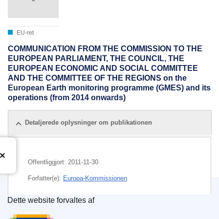
EU-ret
COMMUNICATION FROM THE COMMISSION TO THE
EUROPEAN PARLIAMENT, THE COUNCIL, THE
EUROPEAN ECONOMIC AND SOCIAL COMMITTEE
AND THE COMMITTEE OF THE REGIONS on the
European Earth monitoring programme (GMES) and its
operations (from 2014 onwards)
Detaljerede oplysninger om publikationen
Offentliggjort:
2011-11-30
Forfatter(e):
Europa-Kommissionen
Dette website forvaltes af
Emne:
Den Europæiske Rumorganisation
,
EU-
Den Europæiske Unions Publikationskontor
finansiering
,
EU-program
,
miljøkontrol
,
rumfartspolitik
,