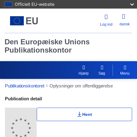
Officielt EU-website
dansk
Log ind
Den Europæiske Unions
Publikationskontor
Hjælp
Søg
Menu
Publikationskontoret
Oplysninger om offentliggørelse
Publication Detail Actions Portlet
Publication detail
Hent