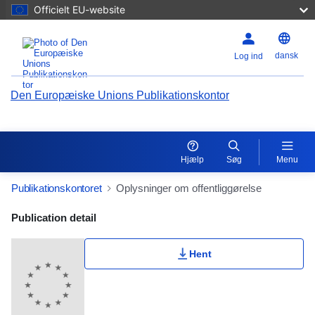
Officielt EU-website
dansk
Log ind
Den Europæiske Unions Publikationskontor
Hjælp
Søg
Menu
Publikationskontoret
Oplysninger om offentliggørelse
Publication Detail Actions Portlet
Publication detail
Brugerklassificering
Hent