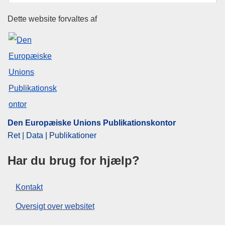
Emne:
Portugal
,
supplerende mekanisme
,
svinekød
Den Europæiske Unions Publika
Dette website forvaltes af
CELEX : 31991R1120
ELI :
reg/1991/1120/oj
OJ : JOL_1991_111_R_0027_025
Den Europæiske Unions Publikationskontor
Ret | Data | Publikationer
Har du brug for hjælp?
Kontakt
Oversigt over websitet