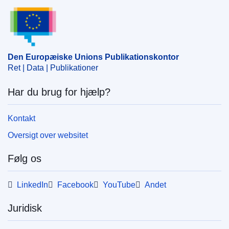
Den Europæiske Unions Publikationskontor
støtte
,
statsstøtte
,
Tjekkiet
CELEX : 52008XC1125(02)
OJ : JOC_2008_302_R_0005_01
Den Europæiske Unions Publikationskontor
Ret | Data | Publikationer
Har du brug for hjælp?
Kontakt
Oversigt over websitet
Følg os
LinkedIn
Facebook
YouTube
Andet
Juridisk