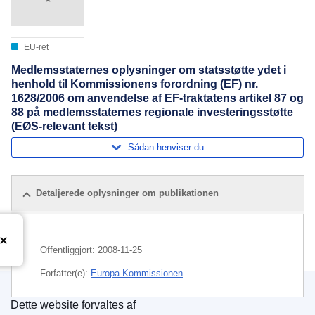
EU-ret
Medlemsstaternes oplysninger om statsstøtte ydet i
henhold til Kommissionens forordning (EF) nr.
1628/2006 om anvendelse af EF-traktatens artikel 87 og
88 på medlemsstaternes regionale investeringsstøtte
(EØS-relevant tekst)
Sådan henviser du
Detaljerede oplysninger om publikationen
Offentliggjort:
2008-11-25
Forfatter(e):
Europa-Kommissionen
Dette website forvaltes af
Emne:
investering
,
kontrol med statsstøtte
,
regional