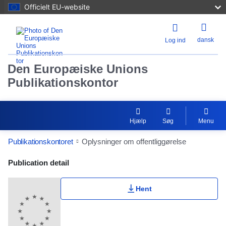
Officielt EU-website
dansk
Log ind
Den Europæiske Unions
Publikationskontor
Hjælp
Søg
Menu
Publikationskontoret
Oplysninger om offentliggørelse
Publication Detail Actions Portlet
Publication detail
Hent