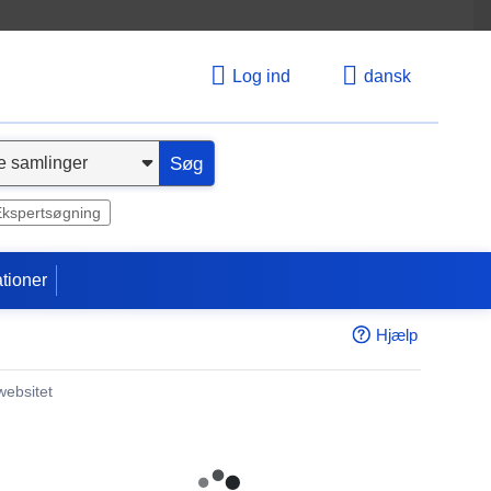
Log ind
dansk
Søg
Ekspertsøgning
tioner
Hjælp
websitet