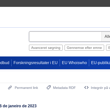
S
e
l
Avanceret søgning
Gennemse efter emne
e
c
udbud
Forskningsresultater i EU
EU Whoiswho
EU-publika
t
Permanent link
Metadata RDF
Integrér på 
(Åbner nyt vindue)
6 de janeiro de 2023