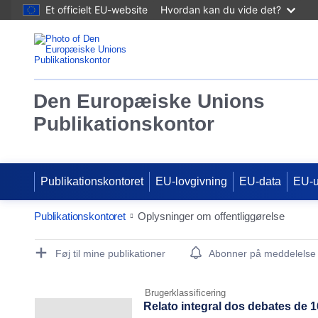
Et officielt EU-website
Hvordan kan du vide det?
Den Europæiske Unions
Publikationskontor
Publikationskontoret
EU-lovgivning
EU-data
EU-
Publikationskontoret
Oplysninger om offentliggørelse
Publication Detail Actions Portlet
Føj til mine publikationer
Abonner på meddelelse
Brugerklassificering
Relato integral dos debates de 1