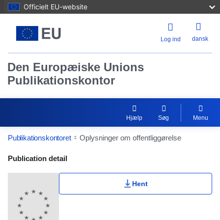
Officielt EU-website
dansk
Log ind
Den Europæiske Unions
Publikationskontor
Hjælp
Søg
Menu
Publikationskontoret
Oplysninger om offentliggørelse
Publication Detail Actions Portlet
Publication detail
Hent