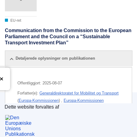
EU-ret
Communication from the Commission to the European
Parliament and the Council on a “Sustainable
Transport Investment Plan”
Detaljerede oplysninger om publikationen
Offentliggjort:
2025-08-07
Forfatter(e):
Generaldirektoratet for Mobilitet og Transport
(
Europa-Kommissionen
)
,
Europa-Kommissionen
Dette website forvaltes af
Den Europæiske Unions Publikationskontor
Emne:
fælles transportpolitik
IMMC : Ares(2025)6443130