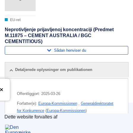
EU-ret
Neprotivljenje prijavljenoj koncentraciji (Predmet
M.11875 – CEMENT AUSTRALIA / BGC
CEMENTITIOUS)
Sådan henviser du
Detaljerede oplysninger om publikationen
Offentliggjort:
2025-03-26
Forfatter(e):
Europa-Kommissionen
,
Generaldirektoratet
for Konkurrence
(
Europa-Kommissionen
)
Dette website forvaltes af
Den Europæiske Unions Publikationskontor
Emne:
byggematerialer
,
kontrol af koncentrationer
,
økonomisk koncentration