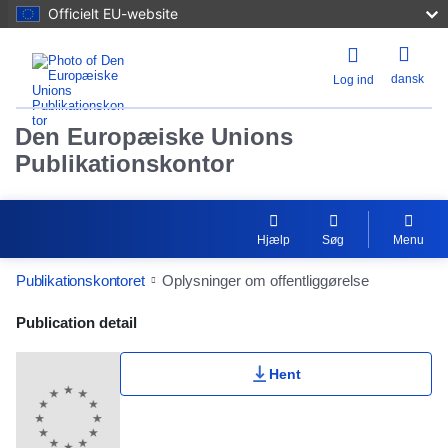
Officielt EU-website
dansk
Log ind
Den Europæiske Unions
Publikationskontor
Hjælp
Søg
Menu
Publikationskontoret
Oplysninger om offentliggørelse
Publication Detail Actions Portlet
Publication detail
Hent