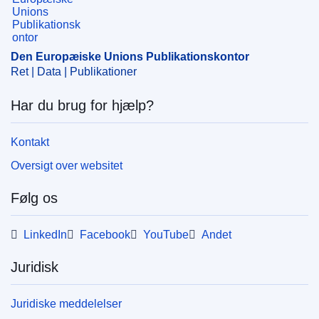
CELEX : 52025M11875(01)
ELI :
C/2025/1850/oj
Den Europæiske Unions Publikationskontor
OJ : C_202501850
Ret | Data | Publikationer
IMMC : C(2025)1769/3995588
Har du brug for hjælp?
pdfa2a
Kontakt
Vis alle publikationer i serien
Oversigt over websitet
Følg os
LinkedIn
Facebook
YouTube
Andet
Juridisk
Juridiske meddelelser