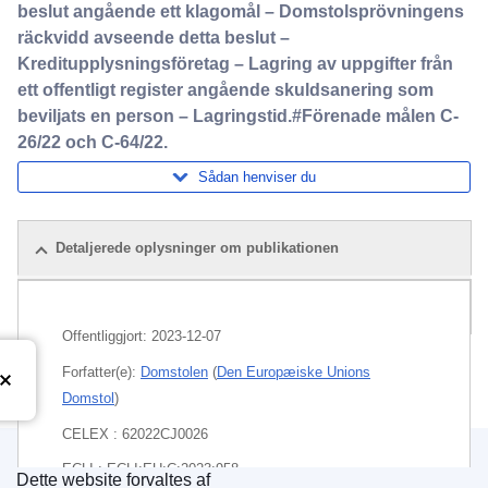
beslut angående ett klagomål – Domstolsprövningens
räckvidd avseende detta beslut –
Kreditupplysningsföretag – Lagring av uppgifter från
ett offentligt register angående skuldsanering som
beviljats en person – Lagringstid.#Förenade målen C-
26/22 och C-64/22.
Sådan henviser du
Detaljerede oplysninger om publikationen
Pakke
Offentliggjort:
2023-12-07
Forfatter(e):
Domstolen
(
Den Europæiske Unions
Domstol
)
CELEX : 62022CJ0026
ECLI : ECLI:EU:C:2023:958
Dette website forvaltes af