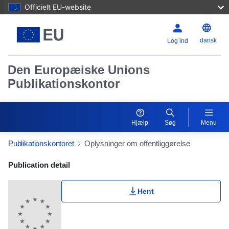
Officielt EU-website
dansk
Log ind
Den Europæiske Unions
Publikationskontor
Hjælp
Søg
Menu
Publikationskontoret
Oplysninger om offentliggørelse
Publication Detail Actions Portlet
Publication detail
Hent