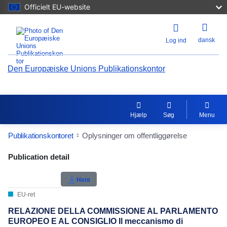
Officielt EU-website
dansk
Log ind
Den Europæiske Unions Publikationskontor
Hjælp
Søg
Menu
Publikationskontoret
Oplysninger om offentliggørelse
Publication Detail Actions Portlet
Publication detail
Hent
EU-ret
RELAZIONE DELLA COMMISSIONE AL PARLAMENTO
EUROPEO E AL CONSIGLIO Il meccanismo di