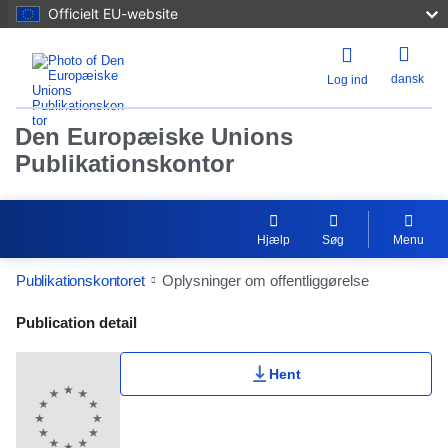
Officielt EU-website
dansk
Log ind
Den Europæiske Unions
Publikationskontor
Hjælp
Søg
Menu
Publikationskontoret
Oplysninger om offentliggørelse
Publication Detail Actions Portlet
Publication detail
Hent