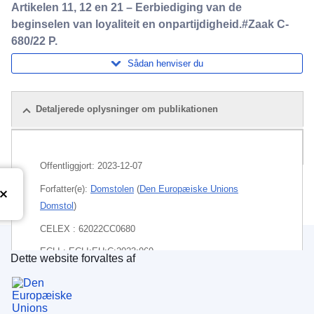
Artikelen 11, 12 en 21 – Eerbiediging van de
beginselen van loyaliteit en onpartijdigheid.#Zaak C-
680/22 P.
Sådan henviser du
Detaljerede oplysninger om publikationen
Pakke
Offentliggjort:
2023-12-07
Forfatter(e):
Domstolen
(
Den Europæiske Unions
Domstol
)
CELEX : 62022CC0680
ECLI : ECLI:EU:C:2023:969
Dette website forvaltes af
Den Europæiske Unions Publikationskontor