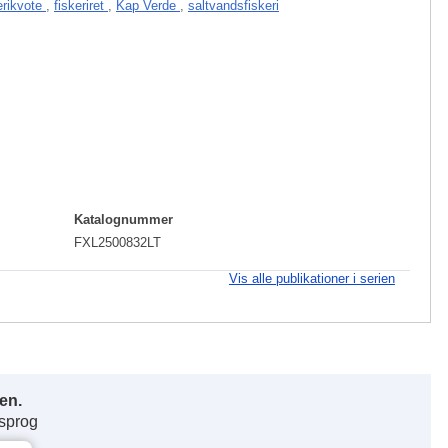
erikvote
,
fiskeriret
,
Kap Verde
,
saltvandsfiskeri
Katalognummer
FXL2500832LT
Vis alle publikationer i serien
en.
 sprog