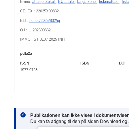
Emne:
aftaleprotokol
,
EU-aftale
,
fangstzone
,
fiskeriaftale
,
fisk
CELEX : 22025X00832
ELI :
notice/2025/832/oj
OJ : L_202500832
IMMC : ST 8107 2025 INIT
pdfa2a
ISSN
ISBN
DOI
1977-0723
Note:
Publikationen kan ikke vises i dokumentviser
Du kan få adgang til den på siden Download og