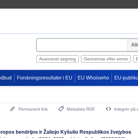
S
e
l
Avanceret søgning
Gennemse efter emne
e
c
udbud
Forskningsresultater i EU
EU Whoiswho
EU-publika
t
Permanent link
Metadata RDF
Integrér på 
(Åbner nyt vindue)
ropos bendrijos ir Žaliojo Kyšulio Respublikos žvejybos