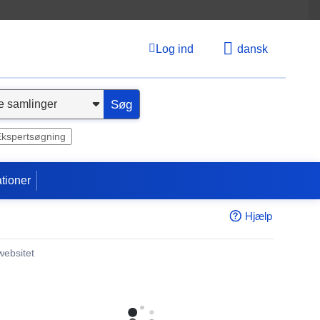
Log ind
dansk
Søg
Ekspertsøgning
tioner
Hjælp
websitet