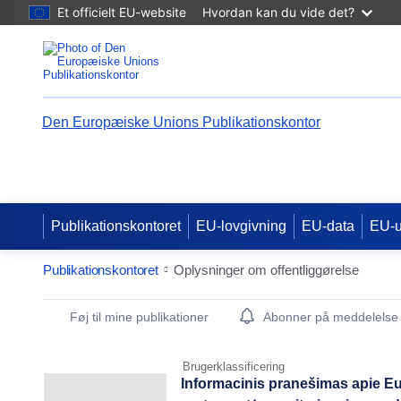
Et officielt EU-website
Hvordan kan du vide det?
Den Europæiske Unions Publikationskontor
Publikationskontoret
EU-lovgivning
EU-data
EU-
Publikationskontoret
Oplysninger om offentliggørelse
Publication Detail Actions Portlet
Føj til mine publikationer
Abonner på meddelelse
Brugerklassificering
Informacinis pranešimas apie Eu