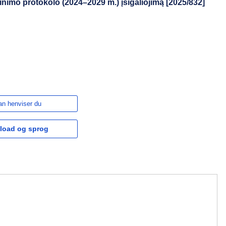
nimo protokolo (2024–2029 m.) įsigaliojimą [2025/832]
n henviser du
load og sprog