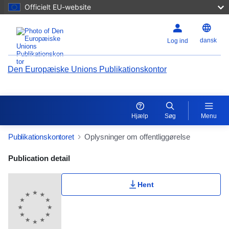
Officielt EU-website
dansk
Log ind
Den Europæiske Unions Publikationskontor
Hjælp
Søg
Menu
Publikationskontoret
Oplysninger om offentliggørelse
Publication Detail Actions Portlet
Publication detail
Hent