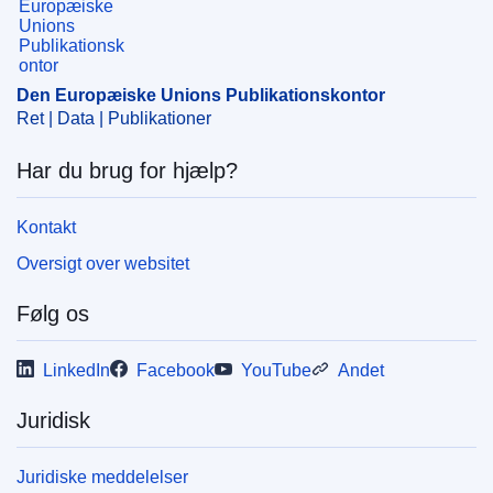
CELEX : 52025AS114713
ELI :
C/2025/351/oj
Den Europæiske Unions Publikationskontor
OJ : C_202500351
Ret | Data | Publikationer
IMMC : C(2024)5961/3851608
Har du brug for hjælp?
pdfa2a
Kontakt
Vis alle publikationer i serien
Oversigt over websitet
Følg os
LinkedIn
Facebook
YouTube
Andet
Juridisk
Juridiske meddelelser