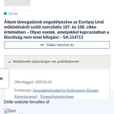
EU-ret
Állami támogatások engedélyezése az Európai Unió
működéséről szóló szerződés 107. és 108. cikke
értelmében – Olyan esetek, amelyekkel kapcsolatban a
Bizottság nem emel kifogást – SA.114713
Sådan henviser du
Detaljerede oplysninger om publikationen
Offentliggjort:
2025-01-16
Forfatter(e):
Generaldirektoratet for Konkurrence
(
Europa-
Kommissionen
)
,
Europa-Kommissionen
Dette website forvaltes af
Den Europæiske Unions Publikationskontor
Emne:
animalsk produktion
,
kontrol med statsstøtte
,
Nederlandene
,
opdræt
,
statsstøtte