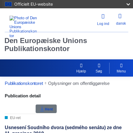
Officielt EU-website
dansk
Log ind
Den Europæiske Unions
Publikationskontor
Hjælp
Søg
Menu
Publikationskontoret
Oplysninger om offentliggørelse
Publication Detail Actions Portlet
Publication detail
Hent
EU-ret
Usnesení Soudního dvora (sedmého senátu) ze dne