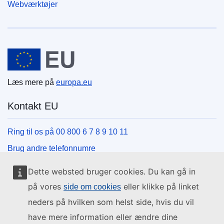
Webværktøjer
Den Europæiske Union
Læs mere på
europa.eu
Kontakt EU
Ring til os på 00 800 6 7 8 9 10 11
Brug andre telefonnumre
Skriv til os via vores kontaktformular
Dette websted bruger cookies. Du kan gå in
Mød os på et af EU-centrene
på vores
eller klikke på linket
side om cookies
neders på hvilken som helst side, hvis du vil
Sociale medier
have mere information eller ændre dine