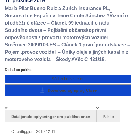
11. prosince 2019.
María Pilar Bueno Ruiz a Zurich Insurance PL,
Sucursal de España v. Irene Conte Sánchez.#Řízení o
předběžné otázce – Článek 99 jednacího řádu
Soudního dvora – Pojištění občanskoprávní
odpovědnosti z provozu motorových vozidel –
Směrnice 2009/103/ES – Článek 3 první pododstavec –
Pojem ‚provoz vozidel‘ – Úniky oleje a jiných kapalin z
motorového vozidla – Škody.#Věc C-431/18.
Del af en pakke
Sådan henviser du
Download og sprog
Close
Detaljerede oplysninger om publikationen
Pakke
Offentliggjort:
2019-12-11