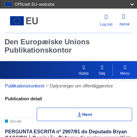
Officielt EU-website
dansk
Log ind
Den Europæiske Unions
Publikationskontor
Hjælp
Søg
Menu
Publikationskontoret
Oplysninger om offentliggørelse
Publication Detail Actions Portlet
Publication detail
Hent
EU-ret
PERGUNTA ESCRITA nº 2907/91 do Deputado Bryan