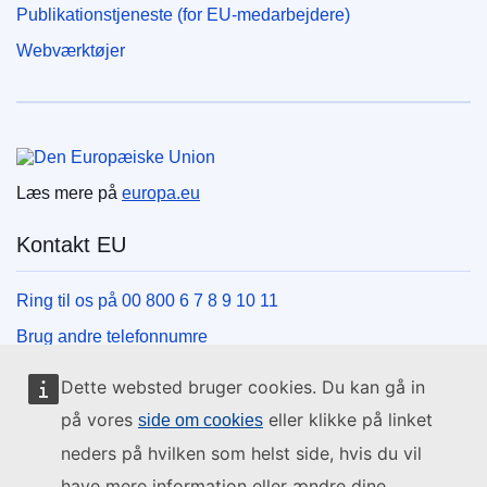
Publikationstjeneste (for EU-medarbejdere)
Webværktøjer
Den Europæiske Union
Læs mere på
europa.eu
Kontakt EU
Ring til os på 00 800 6 7 8 9 10 11
Brug andre telefonnumre
Skriv til os via vores kontaktformular
Dette websted bruger cookies. Du kan gå in
Mød os på et af EU-centrene
på vores
eller klikke på linket
side om cookies
neders på hvilken som helst side, hvis du vil
Sociale medier
have mere information eller ændre dine