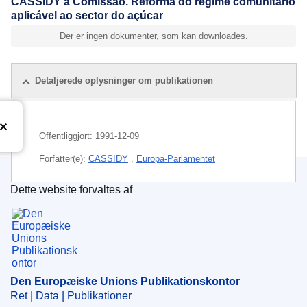
CASSIDY à Comissão. Reforma do regime comunitário
aplicável ao sector do açúcar
Der er ingen dokumenter, som kan downloades.
Detaljerede oplysninger om publikationen
Offentliggjort:
1991-12-09
Forfatter(e):
CASSIDY
,
Europa-Parlamentet
Dette website forvaltes af
Emne:
EU-produktion
,
fælles markedsordning
,
kartel
,
Den Europæiske Unions Publikationskontor
konkurrence
,
monopol
,
prisfastsættelse
,
produktionsomkostninger
,
samhandel inden for EU
,
sukker
CELEX : 91991E002907
Den Europæiske Unions Publikationskontor
Ret | Data | Publikationer