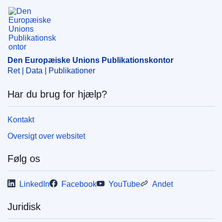
Den Europæiske Unions Publikationskontor
Emne:
bank
,
derivat
,
forbrugeroplysning
,
fri udveksling
af tjenesteydelser
,
fysisk person
,
lån
,
obligation
,
utilbørlig reklame
CELEX : 62018CB0008
Den Europæiske Unions Publikationskontor
OJ : JOC_2019_288_R_0004
Ret | Data | Publikationer
IMMC : ORD-C-0008-2018
Har du brug for hjælp?
Kontakt
Oversigt over websitet
Følg os
LinkedIn
Facebook
YouTube
Andet
Juridisk