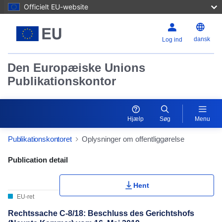
Officielt EU-website
dansk
Log ind
Den Europæiske Unions
Publikationskontor
Hjælp
Søg
Menu
Publikationskontoret
Oplysninger om offentliggørelse
Publication Detail Actions Portlet
Publication detail
Hent
EU-ret
Rechtssache C-8/18: Beschluss des Gerichtshofs