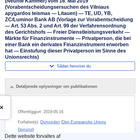
(Neunte Kammer) vom 16. Mai 2019
(Vorabentscheidungsersuchen des Vilniaus
apygardos teismas — Litauen) — TE, UD, YB,
ZC/Luminor Bank AB (Vorlage zur Vorabentscheidung
— Art. 53 Abs. 2 und Art. 99 der Verfahrensordnung
des Gerichtshofs — Freier Dienstleistungsverkehr —
Märkte für Finanzinstrumente — Privatperson, die bei
einer Bank ein derivates Finanzinstrument erworben
hat — Einstufung dieser Privatperson im Sinne des
Unionsrechts)
Sådan henviser du
Detaljerede oplysninger om publikationen
Offentliggjort:
2019-05-16
Forfatter(e):
Domstolen
(
Den Europæiske Unions
Domstol
)
Dette website forvaltes af