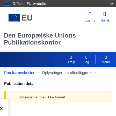
Officielt EU-website
dansk
Log ind
Den Europæiske Unions
Publikationskontor
Hjælp
Søg
Menu
Publikationskontoret
Oplysninger om offentliggørelse
Publication detail
Dokumentet blev ikke fundet