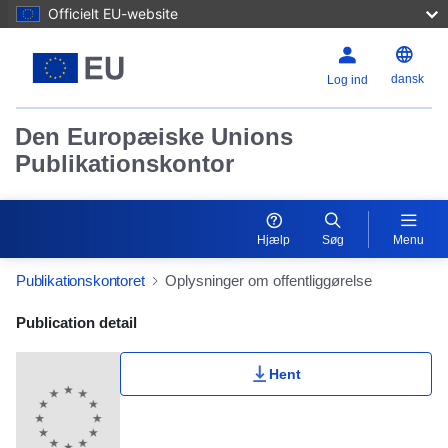
Officielt EU-website
dansk
Log ind
Den Europæiske Unions
Publikationskontor
Hjælp
Søg
Menu
Publikationskontoret
Oplysninger om offentliggørelse
Publication Detail Actions Portlet
Publication detail
Hent