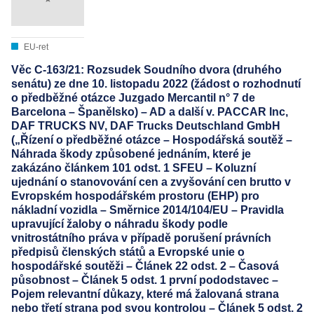
EU-ret
Věc C-163/21: Rozsudek Soudního dvora (druhého
senátu) ze dne 10. listopadu 2022 (žádost o rozhodnutí
o předběžné otázce Juzgado Mercantil n° 7 de
Barcelona – Španělsko) – AD a další v. PACCAR Inc,
DAF TRUCKS NV, DAF Trucks Deutschland GmbH
(„Řízení o předběžné otázce – Hospodářská soutěž –
Náhrada škody způsobené jednáním, které je
zakázáno článkem 101 odst. 1 SFEU – Koluzní
ujednání o stanovování cen a zvyšování cen brutto v
Evropském hospodářském prostoru (EHP) pro
nákladní vozidla – Směrnice 2014/104/EU – Pravidla
upravující žaloby o náhradu škody podle
vnitrostátního práva v případě porušení právních
předpisů členských států a Evropské unie o
hospodářské soutěži – Článek 22 odst. 2 – Časová
působnost – Článek 5 odst. 1 první pododstavec –
Pojem relevantní důkazy, které má žalovaná strana
nebo třetí strana pod svou kontrolou – Článek 5 odst. 2