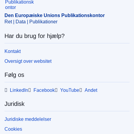
prisaftale
,
prisfastsættelse
CELEX : 62021CA0163
Den Europæiske Unions Publikationskontor
Ret | Data | Publikationer
OJ : JOC_2023_007_R_0006
IMMC : ARR-C-0163-2021
Har du brug for hjælp?
Kontakt
Oversigt over websitet
Følg os
LinkedIn
Facebook
YouTube
Andet
Juridisk
Juridiske meddelelser
Cookies