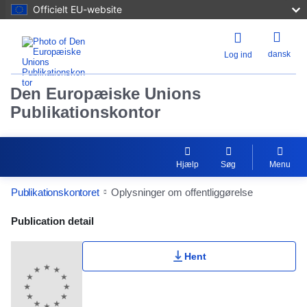
Officielt EU-website
dansk
Log ind
Den Europæiske Unions
Publikationskontor
Hjælp
Søg
Menu
Publikationskontoret
Oplysninger om offentliggørelse
Publication Detail Actions Portlet
Publication detail
Hent