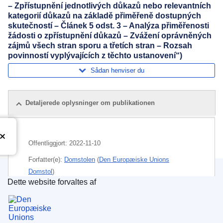
– Zpřístupnění jednotlivých důkazů nebo relevantních
kategorií důkazů na základě přiměřeně dostupných
skutečností – Článek 5 odst. 3 – Analýza přiměřenosti
žádosti o zpřístupnění důkazů – Zvážení oprávněných
zájmů všech stran sporu a třetích stran – Rozsah
povinností vyplývajících z těchto ustanovení“)
Sådan henviser du
Detaljerede oplysninger om publikationen
Offentliggjort:
2022-11-10
Forfatter(e):
Domstolen
(
Den Europæiske Unions
Domstol
)
Dette website forvaltes af
Den Europæiske Unions Publikationskontor
Emne:
bevis
,
brugskøretøj
,
Det Europæiske
Økonomiske Samarbejdsområde
,
erstatning
,
erstatningssager
,
EU's konkurrencepolitik
,
kartel
,