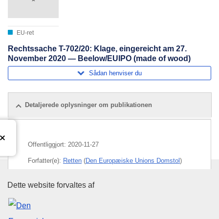
EU-ret
Rechtssache T-702/20: Klage, eingereicht am 27.
November 2020 — Beelow/EUIPO (made of wood)
Sådan henviser du
Detaljerede oplysninger om publikationen
Offentliggjort:
2020-11-27
Forfatter(e):
Retten
(
Den Europæiske Unions Domstol
)
Emne:
EU-varemærke
,
indregistreret varemærke
,
Den Europæiske Unions Publika
Dette website forvaltes af
sportsartikel
,
tøj
,
varemærkeret
CELEX : 62020TN0702