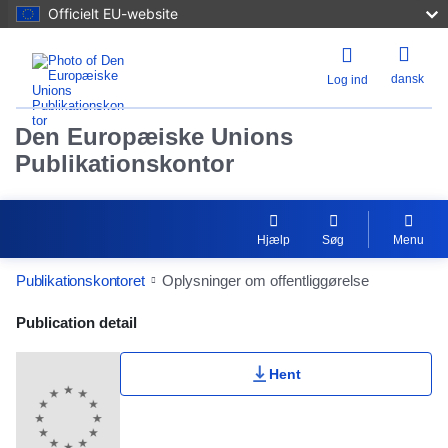
Officielt EU-website
dansk
Log ind
Den Europæiske Unions
Publikationskontor
Hjælp
Søg
Menu
Publikationskontoret
Oplysninger om offentliggørelse
Publication Detail Actions Portlet
Publication detail
Hent