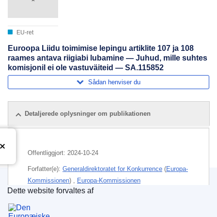
EU-ret
Euroopa Liidu toimimise lepingu artiklite 107 ja 108
raames antava riigiabi lubamine — Juhud, mille suhtes
komisjonil ei ole vastuväiteid — SA.115852
Sådan henviser du
Detaljerede oplysninger om publikationen
Offentliggjort:
2024-10-24
Forfatter(e):
Generaldirektoratet for Konkurrence
(
Europa-
Kommissionen
)
,
Europa-Kommissionen
Dette website forvaltes af
Den Europæiske Unions Publikationskontor
Emne:
kontrol med statsstøtte
,
Malta
,
statsstøtte
,
virksomhedsstøtte