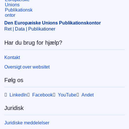
CELEX : 52024AS115852
ELI :
C/2024/6363/oj
Den Europæiske Unions Publikationskontor
OJ : C_202406363
Ret | Data | Publikationer
IMMC : C(2024)7019/3723514
Har du brug for hjælp?
pdfa2a
Kontakt
Vis alle publikationer i serien
Oversigt over websitet
Følg os
LinkedIn
Facebook
YouTube
Andet
Juridisk
Juridiske meddelelser