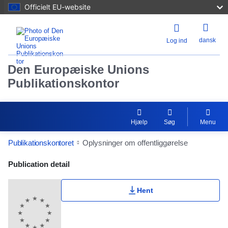
Officielt EU-website
dansk
Log ind
Den Europæiske Unions
Publikationskontor
Hjælp
Søg
Menu
Publikationskontoret
Oplysninger om offentliggørelse
Publication Detail Actions Portlet
Publication detail
Hent