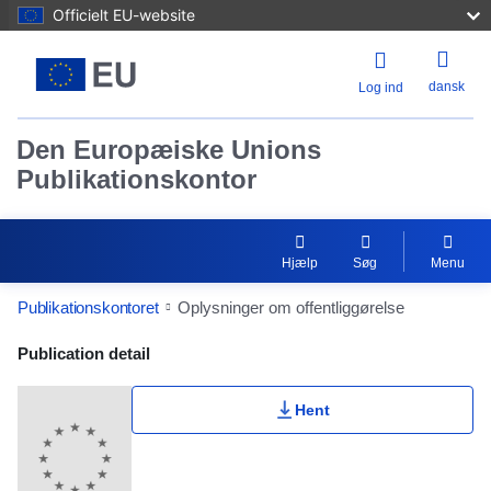
Officielt EU-website
dansk
Log ind
Den Europæiske Unions
Publikationskontor
Hjælp
Søg
Menu
Publikationskontoret
Oplysninger om offentliggørelse
Publication Detail Actions Portlet
Publication detail
Hent