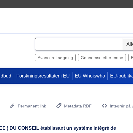
S
e
l
Avanceret søgning
Gennemse efter emne
e
c
udbud
Forskningsresultater i EU
EU Whoiswho
EU-publika
t
Permanent link
Metadata RDF
Integrér på 
(Åbner nyt vindue)
E ) DU CONSEIL établissant un système intégré de