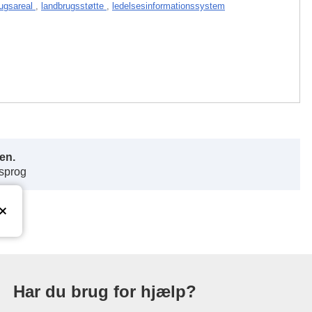
rugsareal
,
landbrugsstøtte
,
ledelsesinformationssystem
en.
 sprog
ationskontor
Har du brug for hjælp?