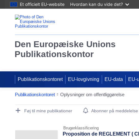
Et officielt EU-website
Hvordan kan du vide det?
Den Europæiske Unions
Publikationskontor
Publikationskontoret
EU-lovgivning
EU-data
EU-
Publikationskontoret
Oplysninger om offentliggørelse
Publication Detail Actions Portlet
Føj til mine publikationer
Abonner på meddelelse
Brugerklassificering
Proposition de REGLEMENT ( CE