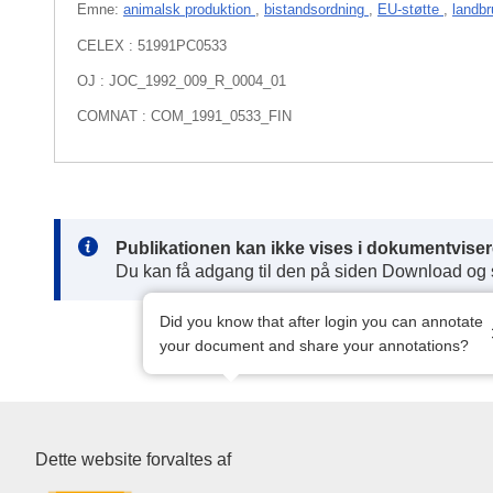
Emne:
animalsk produktion
,
bistandsordning
,
EU-støtte
,
landb
CELEX : 51991PC0533
OJ : JOC_1992_009_R_0004_01
COMNAT : COM_1991_0533_FIN
Note:
Publikationen kan ikke vises i dokumentviser
Du kan få adgang til den på siden Download og
Did you know that after login you can annotate
your document and share your annotations?
Den Europæiske Unions Publik
Dette website forvaltes af