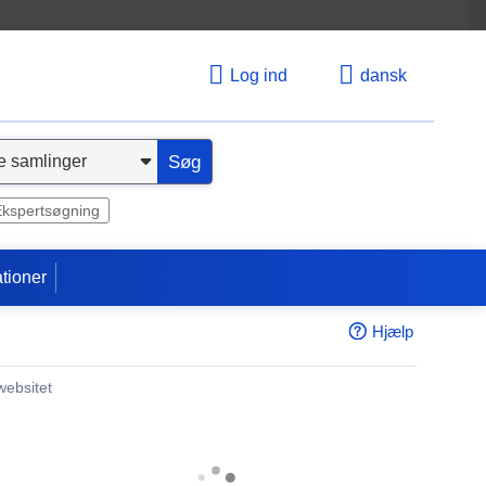
Log ind
dansk
Søg
Ekspertsøgning
tioner
Hjælp
websitet