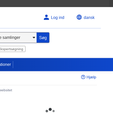
Log ind
dansk
Søg
Ekspertsøgning
tioner
Hjælp
websitet