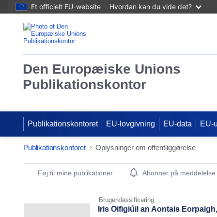
Et officielt EU-website
Hvordan kan du vide det?
Den Europæiske Unions
Publikationskontor
Publikationskontoret
EU-lovgivning
EU-data
EU-
Publikationskontoret
Oplysninger om offentliggørelse
Publication Detail Actions Portlet
Føj til mine publikationer
Abonner på meddelelse
Brugerklassificering
Iris Oifigiúil an Aontais Eorpaig