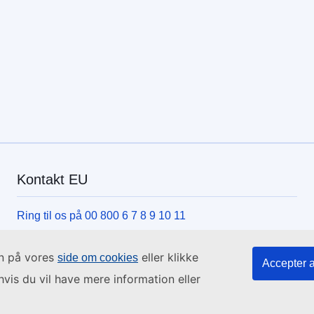
Kontakt EU
Ring til os på 00 800 6 7 8 9 10 11
Brug andre telefonnumre
in på vores
eller klikke
side om cookies
Skriv til os via vores kontaktformular
Accepter a
hvis du vil have mere information eller
Mød os på et af EU-centrene