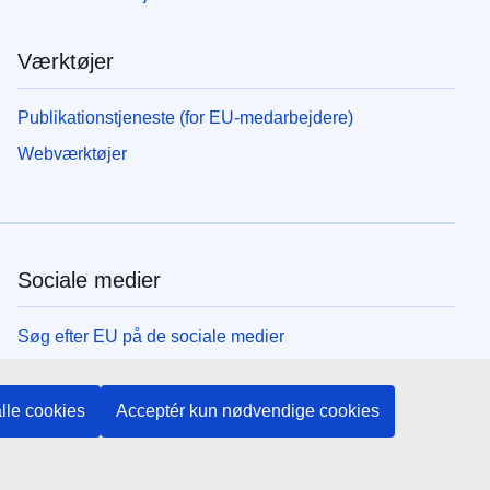
Værktøjer
Publikationstjeneste (for EU-medarbejdere)
Webværktøjer
Sociale medier
Søg efter EU på de sociale medier
EU-institutioner og -organer
lle cookies
Acceptér kun nødvendige cookies
Søg efter alle EU-institutioner og -organer