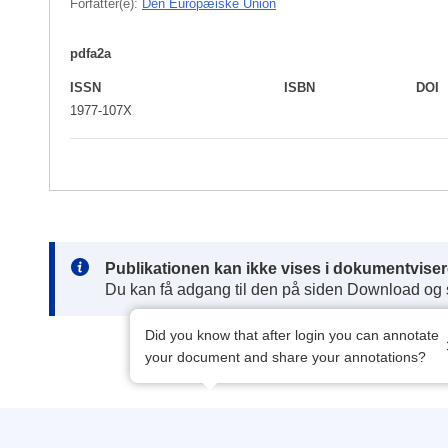
Forfatter(e):
Den Europæiske Union
pdfa2a
ISSN
ISBN
DOI
1977-107X
Note:
Publikationen kan ikke vises i dokumentviser
Du kan få adgang til den på siden Download og
Did you know that after login you can annotate
your document and share your annotations?