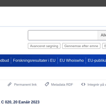
S
e
l
Avanceret søgning
Gennemse efter emne
e
c
udbud
Forskningsresultater i EU
EU Whoiswho
EU-publika
t
Permanent link
Metadata RDF
Integrér på 
(Åbner nyt vindue)
h, C 020, 20 Eanáir 2023