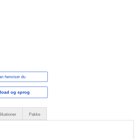
n henviser du
load og sprog
ikationer
Pakke