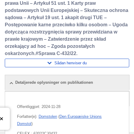
prawa Unii – Artykuł 51 ust. 1 Karty praw
podstawowych Unii Europejskiej – Skuteczna ochrona
sądowa – Artykuł 19 ust. 1 akapit drugi TUE –
Postępowanie karne przeciwko kilku osobom – Ugoda
dotycząca rozstrzygnięcia sprawy przewidziana w
prawie krajowym – Zatwierdzenie przez skład
orzekający ad hoc – Zgoda pozostałych
oskarżonych.#Sprawa C-432/22.
Sådan henviser du
Detaljerede oplysninger om publikationen
Pakke
Offentliggjort:
2024-11-28
Forfatter(e):
Domstolen
(
Den Europæiske Unions
Domstol
)
CELEX : 62022CJ0432