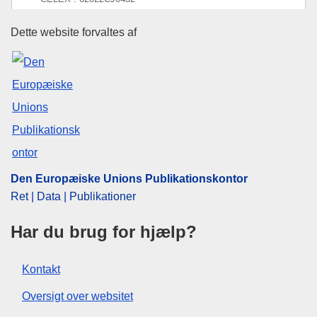
ECLI : ECLI:EU:C:2024:987
Den Europæiske Unions Publika
Dette website forvaltes af
Den Europæiske Unions Publikationskontor
Ret | Data | Publikationer
Har du brug for hjælp?
Kontakt
Oversigt over websitet