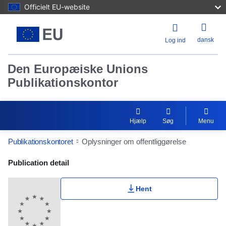
Officielt EU-website
dansk
Log ind
Den Europæiske Unions
Publikationskontor
Hjælp
Søg
Menu
Publikationskontoret
Oplysninger om offentliggørelse
Publication Detail Actions Portlet
Publication detail
Hent