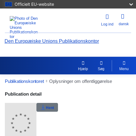
Officielt EU-website
dansk
Log ind
Den Europæiske Unions Publikationskontor
Hjælp
Søg
Menu
Publikationskontoret
Oplysninger om offentliggørelse
Publication Detail Actions Portlet
Publication detail
Brugerklassificering
Hent