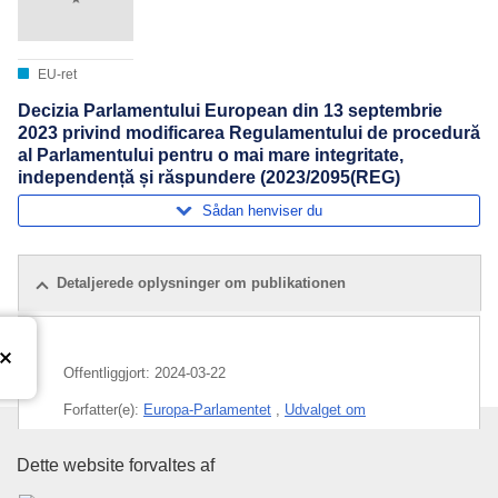
EU-ret
Decizia Parlamentului European din 13 septembrie
2023 privind modificarea Regulamentului de procedură
al Parlamentului pentru o mai mare integritate,
independență și răspundere (2023/2095(REG)
Sådan henviser du
Detaljerede oplysninger om publikationen
Offentliggjort:
2024-03-22
Forfatter(e):
Europa-Parlamentet
,
Udvalget om
Forfatningsspørgsmål
(
EP-Udvalget
)
Den Europæiske Unions Publika
Dette website forvaltes af
Emne:
institutionernes funktion
,
parlamentets