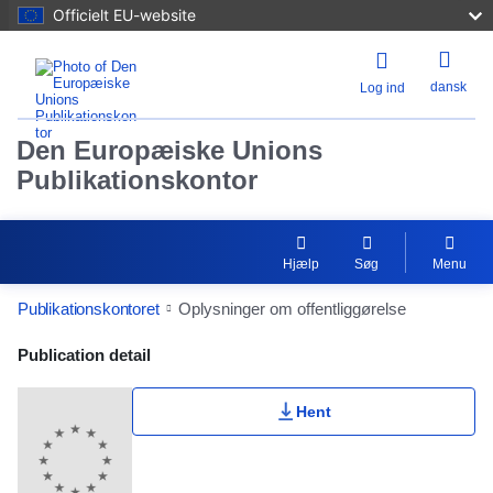
Officielt EU-website
dansk
Log ind
Den Europæiske Unions
Publikationskontor
Hjælp
Søg
Menu
Publikationskontoret
Oplysninger om offentliggørelse
Publication Detail Actions Portlet
Publication detail
Hent