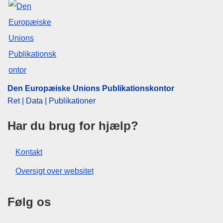
forretningsorden
CELEX : 52023DP0316
ELI :
C/2024/1770/oj
OJ : C_202401770
IMMC : P9_TA(2023)0316
Den Europæiske Unions Publikationskontor
Ret | Data | Publikationer
pdfa2a
Vis alle publikationer i serien
Har du brug for hjælp?
View all acts from same session in Eur-Lex
Kontakt
Oversigt over websitet
Følg os