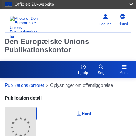
Officielt EU-website
dansk
Log ind
Den Europæiske Unions
Publikationskontor
Hjælp
Søg
Menu
Publikationskontoret
Oplysninger om offentliggørelse
Publication Detail Actions Portlet
Publication detail
Hent