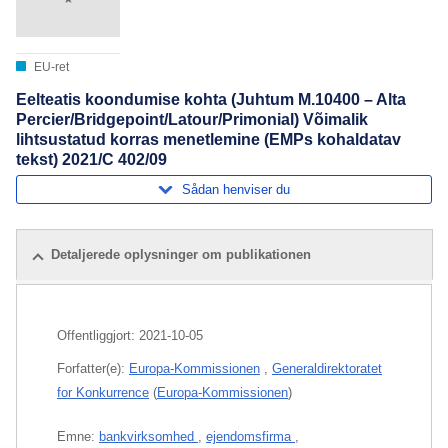
EU-ret
Eelteatis koondumise kohta (Juhtum M.10400 – Alta
Percier/Bridgepoint/Latour/Primonial) Võimalik
lihtsustatud korras menetlemine (EMPs kohaldatav
tekst) 2021/C 402/09
Sådan henviser du
Detaljerede oplysninger om publikationen
Offentliggjort:
2021-10-05
Forfatter(e):
Europa-Kommissionen
,
Generaldirektoratet
for Konkurrence
(
Europa-Kommissionen
)
Emne:
bankvirksomhed
,
ejendomsfirma
,