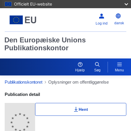
Officielt EU-website
dansk
Log ind
Den Europæiske Unions
Publikationskontor
Hjælp
Søg
Menu
Publikationskontoret
Oplysninger om offentliggørelse
Publication Detail Actions Portlet
Publication detail
Hent