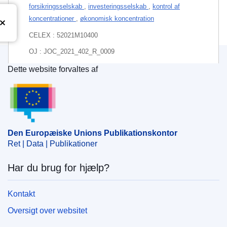
forsikringsselskab
,
investeringsselskab
,
kontrol af
koncentrationer
,
økonomisk koncentration
CELEX : 52021M10400
OJ : JOC_2021_402_R_0009
IMMC : PUB(2021)772/1517409
Dette website forvaltes af
Den Europæiske Unions Publikationskontor
Den Europæiske Unions Publikationskontor
Ret | Data | Publikationer
Har du brug for hjælp?
Kontakt
Oversigt over websitet