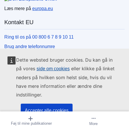
Læs mere på
europa.eu
Kontakt EU
Ring til os på 00 800 6 7 8 9 10 11
Brug andre telefonnumre
Skriv til os via vores kontaktformular
Dette websted bruger cookies. Du kan gå in
Mød os på et af EU-centrene
på vores
eller klikke på linket
side om cookies
neders på hvilken som helst side, hvis du vil
Sociale medier
have mere information eller ændre dine
indstillinger.
Søg efter EU på de sociale medier
EU-institutioner og -organer
Accepter alle cookies
Føj til mine publikationer
Abonner på meddelelse
More
Acceptér kun nødvendige cookies
Søg efter alle EU-institutioner og -organer