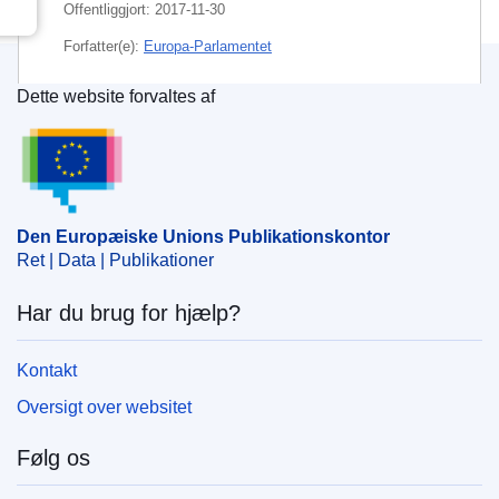
Offentliggjort:
2017-11-30
Forfatter(e):
Europa-Parlamentet
Dette website forvaltes af
Emne:
beskyttelse af børn
,
domstolskompetence
,
Den Europæiske Unions Publikationskontor
international konvention
,
Kroatien
,
Nederlandene
,
plejeret
,
Portugal
,
retsligt samarbejde
,
Rumænien
,
samværsret
,
San Marino
,
tiltrædelse af en aftale
,
ulovlig frihedsberøvelse
Den Europæiske Unions Publikationskontor
IMMC : P8_TA(2017)0466
Ret | Data | Publikationer
Har du brug for hjælp?
Kontakt
Oversigt over websitet
Følg os