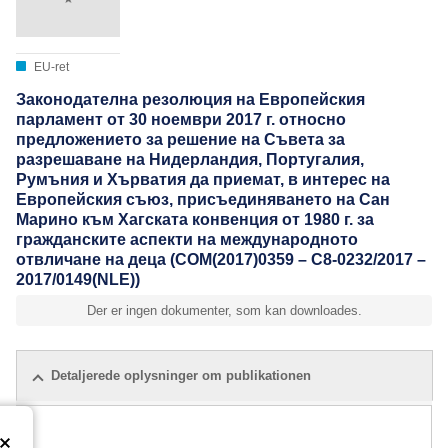
EU-ret
Законодателна резолюция на Европейския
парламент от 30 ноември 2017 г. относно
предложението за решение на Съвета за
разрешаване на Нидерландия, Португалия,
Румъния и Хърватия да приемат, в интерес на
Европейския съюз, присъединяването на Сан
Марино към Хагската конвенция от 1980 г. за
гражданските аспекти на международното
отвличане на деца (COM(2017)0359 – C8-0232/2017 –
2017/0149(NLE))
Der er ingen dokumenter, som kan downloades.
Detaljerede oplysninger om publikationen