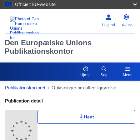
Officielt EU-website
dansk
Log ind
Den Europæiske Unions
Publikationskontor
Hjælp
Søg
Menu
Publikationskontoret
Oplysninger om offentliggørelse
Publication Detail Actions Portlet
Publication detail
Hent