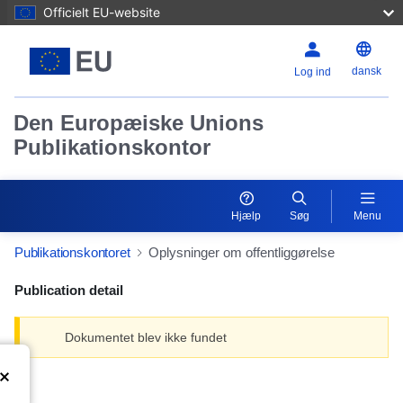
Officielt EU-website
dansk
Log ind
Den Europæiske Unions
Publikationskontor
Hjælp
Søg
Menu
Publikationskontoret
Oplysninger om offentliggørelse
Publication detail
Dokumentet blev ikke fundet