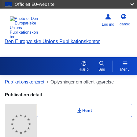
Officielt EU-website
dansk
Log ind
Den Europæiske Unions Publikationskontor
Hjælp
Søg
Menu
Publikationskontoret
Oplysninger om offentliggørelse
Publication Detail Actions Portlet
Publication detail
Brugerklassificering
Hent