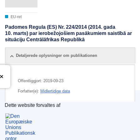
EU-ret
Padomes Regula (ES) Nr. 224/2014 (2014. gada
10. marts) par ierobežojošiem pasākumiem saistībā ar
situāciju Centrālāfrikas Republikā
Detaljerede oplysninger om publikationen
Offentliggjort:
2019-09-23
Forfatter(e):
Midlertidige data
Dette website forvaltes af
Den Europæiske Unions Publikationskontor