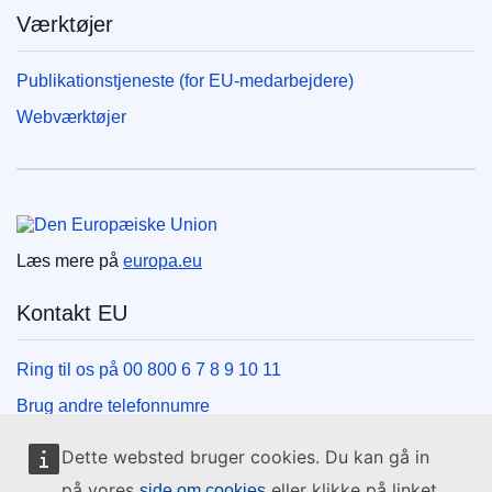
Værktøjer
Publikationstjeneste (for EU-medarbejdere)
Webværktøjer
Den Europæiske Union
Læs mere på
europa.eu
Kontakt EU
Ring til os på 00 800 6 7 8 9 10 11
Brug andre telefonnumre
Skriv til os via vores kontaktformular
Dette websted bruger cookies. Du kan gå in
Mød os på et af EU-centrene
på vores
eller klikke på linket
side om cookies