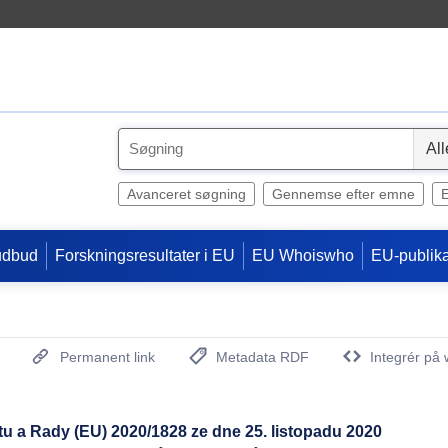
S
e
l
Avanceret søgning
Gennemse efter emne
e
c
udbud
Forskningsresultater i EU
EU Whoiswho
EU-publika
t
Permanent link
Metadata RDF
Integrér på 
(Åbner nyt vindue)
 a Rady (EU) 2020/1828 ze dne 25. listopadu 2020