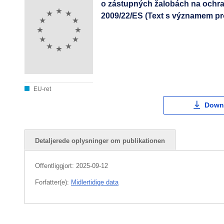
o zástupných žalobách na ochran
2009/22/ES (Text s významem p
EU-ret
Down
Detaljerede oplysninger om publikationen
Offentliggjort:
2025-09-12
Forfatter(e):
Midlertidige data