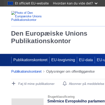
Et officielt EU-website
Hvordan kan du vide det?
Den Europæiske Unions
Publikationskontor
Publikationskontoret
EU-lovgivning
EU-data
EU-
Publikationskontoret
Oplysninger om offentliggørelse
Publication Detail Actions Portlet
Føj til mine publikationer
Abonner på meddelelse
Brugerklassificering
Směrnice Evropského parlamentu