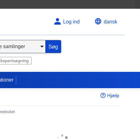
Log ind
dansk
Søg
Ekspertsøgning
tioner
Hjælp
websitet