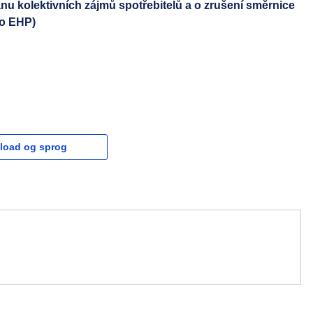
u kolektivních zájmů spotřebitelů a o zrušení směrnice
ro EHP)
load og sprog