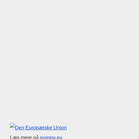
Den Europæiske Union
Læs mere på
europa.eu