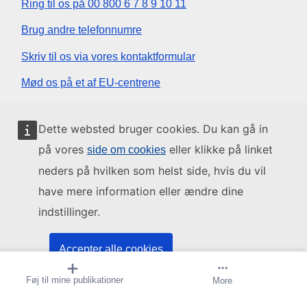
Ring til os på 00 800 6 7 8 9 10 11
Brug andre telefonnumre
Skriv til os via vores kontaktformular
Mød os på et af EU-centrene
Sociale medier
Dette websted bruger cookies. Du kan gå in
på vores
eller klikke på linket
side om cookies
Søg efter EU på de sociale medier
neders på hvilken som helst side, hvis du vil
have mere information eller ændre dine
EU-institutioner og -organer
indstillinger.
Søg efter alle EU-institutioner og -organer
Accepter alle cookies
Føj til mine publikationer
Abonner på meddelelse
More
Acceptér kun nødvendige cookies
Om os
Contact
Juridiske meddelelser
Cookies
Oversigt
Top