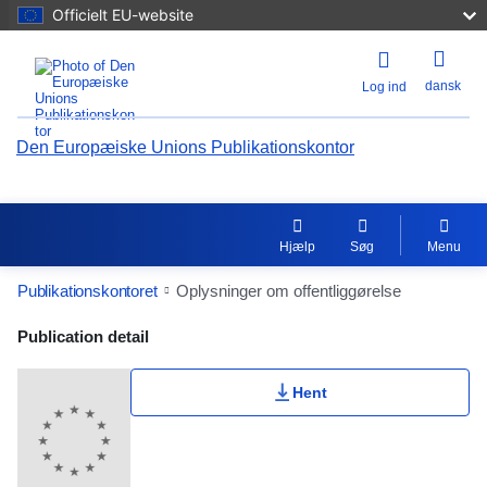
Officielt EU-website
dansk
Log ind
Den Europæiske Unions Publikationskontor
Hjælp
Søg
Menu
Publikationskontoret
Oplysninger om offentliggørelse
Publication Detail Actions Portlet
Publication detail
Hent