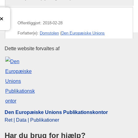
Offentliggjort:
2018-02-28
Forfatter(e):
Domstolen
(
Den Europæiske Unions
Domstol
)
Den Europæiske Unions Publika
Dette website forvaltes af
Emne:
gæld
,
moms
,
rente
,
retssikkerhedsprincippet
,
tilbagebetaling af skat
CELEX : 62016CA0387
OJ : JOC_2018_142_R_0007
IMMC : ARR-C-0387-2016
Den Europæiske Unions Publikationskontor
Ret | Data | Publikationer
Har du brug for hjælp?