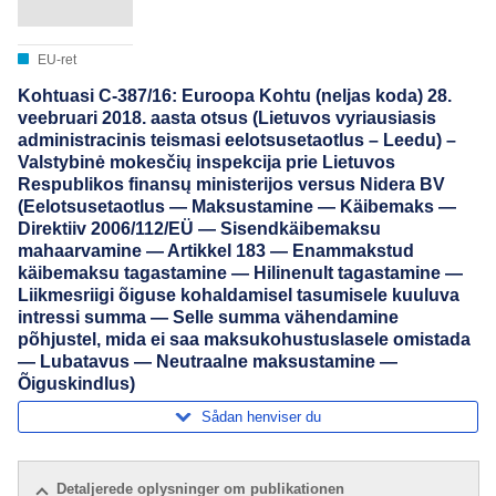
EU-ret
Kohtuasi C-387/16: Euroopa Kohtu (neljas koda) 28.
veebruari 2018. aasta otsus (Lietuvos vyriausiasis
administracinis teismasi eelotsusetaotlus – Leedu) –
Valstybinė mokesčių inspekcija prie Lietuvos
Respublikos finansų ministerijos versus Nidera BV
(Eelotsusetaotlus — Maksustamine — Käibemaks —
Direktiiv 2006/112/EÜ — Sisendkäibemaksu
mahaarvamine — Artikkel 183 — Enammakstud
käibemaksu tagastamine — Hilinenult tagastamine —
Liikmesriigi õiguse kohaldamisel tasumisele kuuluva
intressi summa — Selle summa vähendamine
põhjustel, mida ei saa maksukohustuslasele omistada
— Lubatavus — Neutraalne maksustamine —
Õiguskindlus)
Sådan henviser du
Detaljerede oplysninger om publikationen