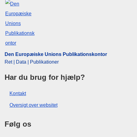
demokrati
,
udbud af stillinger
CELEX : C2023/020A/04
OJ : JOC_2023_020_A_0004
Den Europæiske Unions Publikationskontor
Ret | Data | Publikationer
Har du brug for hjælp?
Kontakt
Oversigt over websitet
Følg os