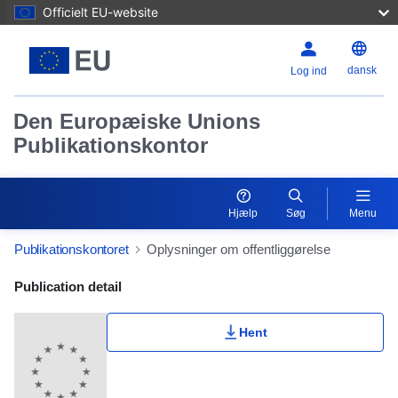
Officielt EU-website
dansk
Log ind
Den Europæiske Unions
Publikationskontor
Hjælp
Søg
Menu
Publikationskontoret
Oplysninger om offentliggørelse
Publication Detail Actions Portlet
Publication detail
Hent