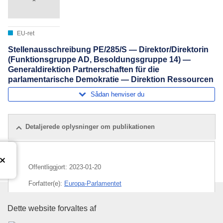
EU-ret
Stellenausschreibung PE/285/S — Direktor/Direktorin
(Funktionsgruppe AD, Besoldungsgruppe 14) —
Generaldirektion Partnerschaften für die
parlamentarische Demokratie — Direktion Ressourcen
Sådan henviser du
Detaljerede oplysninger om publikationen
Offentliggjort:
2023-01-20
Forfatter(e):
Europa-Parlamentet
Emne:
administrator
,
ansættelse
,
direktør for
Den Europæiske Unions Publika
Dette website forvaltes af
virksomhed
,
EU-udvælgelsesprøve
,
repræsentativt