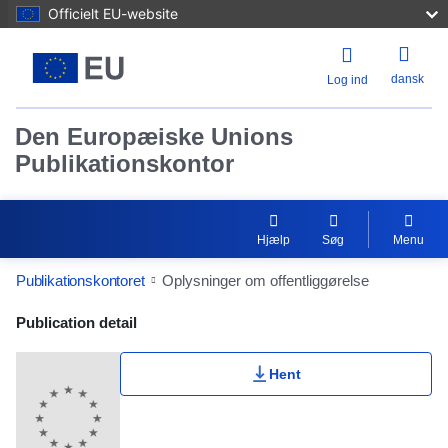
Officielt EU-website
dansk
Log ind
Den Europæiske Unions
Publikationskontor
Hjælp
Søg
Menu
Publikationskontoret
Oplysninger om offentliggørelse
Publication Detail Actions Portlet
Publication detail
Hent