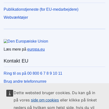
Publikationstjeneste (for EU-medarbejdere)
Webværktøjer
Den Europæiske Union
Læs mere på
europa.eu
Kontakt EU
Ring til os på 00 800 6 7 8 9 10 11
Brug andre telefonnumre
Skriv til os via vores kontaktformular
Dette websted bruger cookies. Du kan gå in
Mød os på et af EU-centrene
på vores
eller klikke på linket
side om cookies
neders på hvilken som helst side, hvis du vil