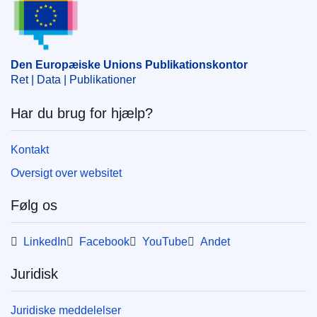
,
Det Forenede Kongerige
,
dyresundhed
,
EU-import
,
levnedsmiddeltilsyn
,
parasitologi
,
revision af aftale
,
svin
,
svinekød
,
veterinærinspektion
Den Europæiske Unions Publikationskontor
CELEX : 22024D0470
Ret | Data | Publikationer
ELI :
dec/2024/470/oj
Har du brug for hjælp?
OJ : L_202400470
IMMC : PUB(2023)1243/2972289
Kontakt
Oversigt over websitet
pdfa2a
Vis alle publikationer i serien
Følg os
LinkedIn
Facebook
YouTube
Andet
Juridisk
Juridiske meddelelser