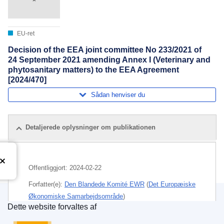
EU-ret
Decision of the EEA joint committee No 233/2021 of
24 September 2021 amending Annex I (Veterinary and
phytosanitary matters) to the EEA Agreement
[2024/470]
Sådan henviser du
Detaljerede oplysninger om publikationen
Offentliggjort:
2024-02-22
Forfatter(e):
Den Blandede Komité EWR
(
Det Europæiske
Økonomiske Samarbejdsområde
)
Dette website forvaltes af
Den Europæiske Unions Publikationskontor
Emne:
Det Europæiske Økonomiske Samarbejdsområde