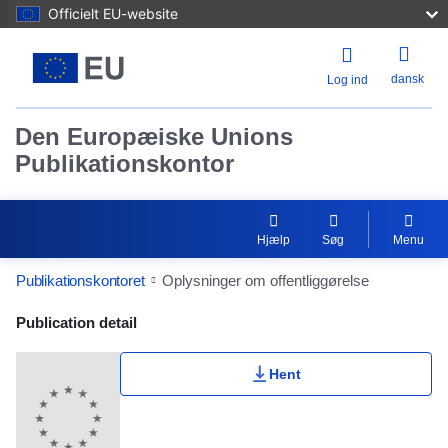
Officielt EU-website
dansk
Log ind
Den Europæiske Unions
Publikationskontor
Hjælp
Søg
Menu
Publikationskontoret
Oplysninger om offentliggørelse
Publication Detail Actions Portlet
Publication detail
Hent